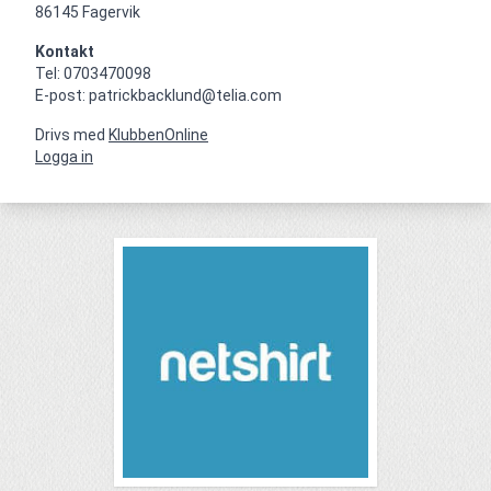
86145 Fagervik
Kontakt
Tel: 0703470098

E-post: patrickbacklund@telia.com
Drivs med
KlubbenOnline
Logga in